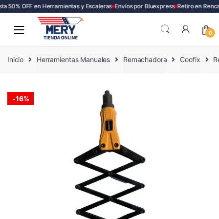
a 50% OFF en Herramientas y Escaleras
Envíos por Bluexpress
Retiro en Renca
Skip
Skip
to
to
0
navigation
content
Inicio
Herramientas Manuales
Remachadora
Coofix
R
-
16%