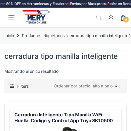
sta 50% OFF en Herramientas y Escaleras
Envíos por Bluexpress
Retiro en Renc
Skip
Skip
to
to
0
navigation
content
Inicio
Productos etiquetados “cerradura tipo manilla inteligente”
cerradura tipo manilla inteligente
Mostrando el único resultado
Filters
Cerradura Inteligente Tipo Manilla WiFi –
Huella, Código y Control App Tuya SK10500